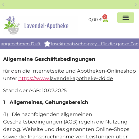
Über 10.000 zufriedene Kunden
0
0,00
€
Unser
Unser
 Duft
Insektenabwehrspray - für die ganze Familie geeignet
Allgemeine Geschäftsbedingungen
für den die Internetseite und Apotheken-Onlineshop
unter
https://www.
lavendel-apotheke-dd.de
Stand der AGB: 10.07.2025
1 Allgemeines, Geltungsbereich
(1) Die nachfolgenden allgemeinen
Geschäftsbedingungen (AGB) regeln die Nutzung
der o.g. Website und des genannten Online-Shops
sowie die Inanspruchnahme von Leistungen über