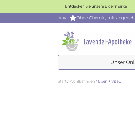
Entdecken Sie unsere Eigenmarke
n - Insektenabwehrspray
Ohne Chemie, mit angenehmen D
Unser Onl
Start
/
Wohlbefinden
/ Eisen + VitaC