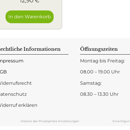
12,90
€
In den Warenkorb
echtliche Informationen
Öffnungszeiten
mpressum
Montag bis Freitag:
GB
08.00 – 19.00 Uhr
iderrufsrecht
Samstag:
atenschutz
08.30 – 13.30 Uhr
iderruf erklären
Historie der Privatsphäre-Einstellungen
Einwilligu