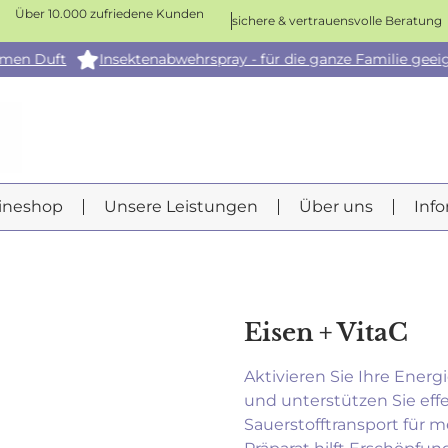
Über 10.000 zufriedene Kunden
sichere & vertrauensvolle Beratung
uft
Insektenabwehrspray - für die ganze Familie geeignet
ineshop
Unsere Leistungen
Über uns
Inf
Eisen + VitaC
Aktivieren Sie Ihre Energ
und unterstützen Sie effe
Sauerstofftransport für 