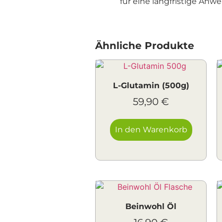
für eine langfristige Anw
Ähnliche Produkte
L-Glutamin (500g)
59,90
€
In den Warenkorb
Beinwohl Öl