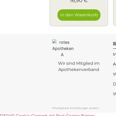
16,90
€
In den Warenkorb
R
I
Wir sind Mitglied im
A
Apothekenverband
W
D
W
Privatsphäre-Einstellungen ändern
DSGVO Cookie Consent mit Real Cookie Banner