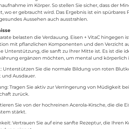
aufnahme im Körper. So stellen Sie sicher, dass der Mine
, wo er gebraucht wird. Das Ergebnis ist ein spürbares Plu
 gesundes Aussehen auch ausstrahlen.
isse
rate belasten die Verdauung. Eisen + VitaC hingegen ist
tion mit pflanzlichen Komponenten und den Verzicht au
Unterstützung, die sanft zu Ihrer Mitte ist. Es ist die id
rnährung ergänzen möchten, um mental und körperlich i
ität: Unterstützen Sie die normale Bildung von roten Bl
ft und Ausdauer.
ung: Tragen Sie aktiv zur Verringerung von Müdigkeit be
chaft zurück.
fitieren Sie von der hochreinen Acerola-Kirsche, die di
stem stärkt.
keit: Vertrauen Sie auf eine sanfte Rezeptur, die Ihren 