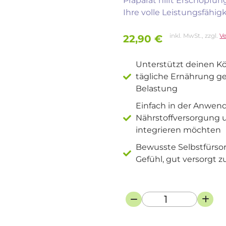
Präparat hilft Erschöpfu
Ihre volle Leistungsfähi
inkl. MwSt., zzgl.
V
22,90
€
Unterstützt deinen Kör
tägliche Ernährung ge
Belastung
Einfach in der Anwendun
Nährstoffversorgung u
integrieren möchten
Bewusste Selbstfürsor
Gefühl, gut versorgt z