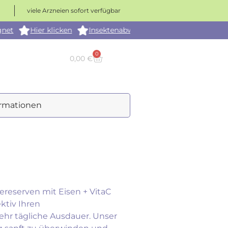
viele Arzneien sofort verfügbar
Hier klicken
Insektenabwehrspray - Genießen Sie die Zeit 
0
0,00
€
ormationen
iereserven mit Eisen + VitaC
ktiv Ihren
mehr tägliche Ausdauer. Unser