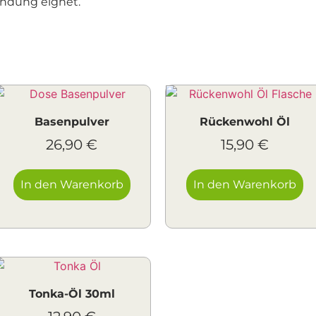
endung eignet.
Basenpulver
Rückenwohl Öl
26,90
€
15,90
€
In den Warenkorb
In den Warenkorb
Tonka-Öl 30ml